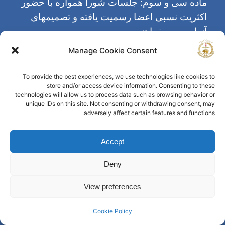
ماده سی و سوم: جلسات شورا همواره با حضور
اکثریت نسبی اعضا رسمیت یافته و تصمیمهای
آنها رسمی خواهند بود.
Manage Cookie Consent
ماده سی چهارم: تصمیم‌گیری در مورد تناوب
زمانی و چگونگی تشکیل جلسه‌های شورا با خود
To provide the best experiences, we use technologies like cookies to
store and/or access device information. Consenting to these
شورا است.
technologies will allow us to process data such as browsing behavior or
unique IDs on this site. Not consenting or withdrawing consent, may
adversely affect certain features and functions.
ماده سی و پنجم: با انتخاب شورای مرکزی جدید،
آیین‌نامه‌های مصوب شوراهای پیشین اعتبار خود
Accept
را از دست نمی‌دهند، مگر آنکه شورای تازه
مرکزی بخواهد در آنها تغییراتی را اعمال کند.
Deny
View preferences
ماده سی و ششم: اعضای شورا به روشهای زیر
از عضویت در شورا کنار می‌روند:
Cookie Policy